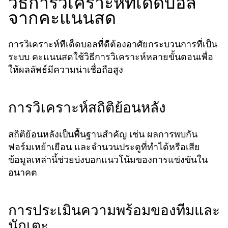
วิธีการวิเคราะห์ทีเด็ดบอล
จากคะแนนสด
การวิเคราะห์ทีเด็ดบอลที่ดีต้องอาศัยกระบวนการที่เป็น
ระบบ คะแนนสดใช้วิธีการวิเคราะห์หลายขั้นตอนเพื่อ
ให้ผลลัพธ์มีความน่าเชื่อถือสูง
การวิเคราะห์สถิติย้อนหลัง
สถิติย้อนหลังเป็นพื้นฐานสำคัญ เช่น ผลการพบกัน
ฟอร์มเหย้าเยือน และจำนวนประตูที่ทำได้หรือเสีย
ข้อมูลเหล่านี้ช่วยบ่งบอกแนวโน้มของการแข่งขันใน
อนาคต
การประเมินความพร้อมของทีมและ
นักเตะ