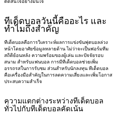
ตัดสินใจอย่างมั่นใจ
ทีเด็ดบอลวันนี้คืออะไร และ
ทำไมถึงสำคัญ
ทีเด็ดบอลคือการวิเคราะห์ผลการแข่งขันฟุตบอลล่วง
หน้าโดยอาศัยข้อมูลหลายด้าน ไม่ว่าจะเป็นฟอร์มทีม
สถิติย้อนหลัง ความพร้อมของผู้เล่น และปัจจัยรอบ
สนาม สำหรับแฟนบอล การมีทีเด็ดบอลช่วยเพิ่ม
อรรถรสในการรับชม ส่วนสำหรับนักลงทุน ทีเด็ดบอล
คือเครื่องมือสำคัญในการลดความเสี่ยงและเพิ่มโอกาส
ประสบความสำเร็จ
ความแตกต่างระหว่างทีเด็ดบอล
ทั่วไปกับทีเด็ดบอลคัดเน้น