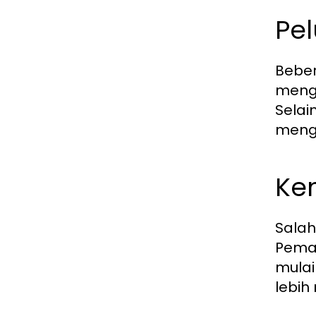
Pe
Beber
mengu
Selai
menga
Ke
Salah
Pemai
mulai
lebih