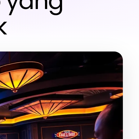
o yang
k