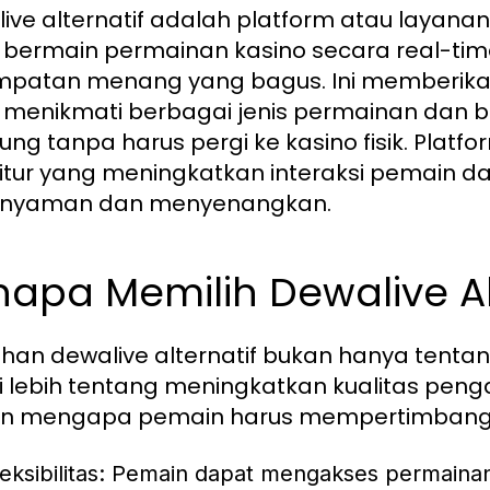
ive alternatif adalah platform atau laya
 bermain permainan kasino secara real-tim
mpatan menang yang bagus. Ini memberika
 menikmati berbagai jenis permainan dan b
ung tanpa harus pergi ke kasino fisik. Platfo
-fitur yang meningkatkan interaksi pemai
 nyaman dan menyenangkan.
apa Memilih Dewalive Al
ihan dewalive alternatif bukan hanya tent
i lebih tentang meningkatkan kualitas pe
n mengapa pemain harus mempertimbangkan
eksibilitas:
Pemain dapat mengakses permainan 