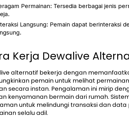
eragam Permainan:
Tersedia berbagai jenis per
eja.
nteraksi Langsung:
Pemain dapat berinteraksi de
angsung.
a Kerja Dewalive Altern
ive alternatif bekerja dengan memanfaatk
ngkinkan pemain untuk melihat permainan
an secara instan. Pengalaman ini mirip denga
n kenyamanan bermain dari rumah. Sistem i
aman untuk melindungi transaksi dan data
inan selalu adil.