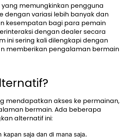
nan yang memungkinkan pengguna
e dengan variasi lebih banyak dan
n kesempatan bagi para pemain
erinteraksi dengan dealer secara
rm ini sering kali dilengkapi dengan
n dan memberikan pengalaman bermain
ternatif?
ang mendapatkan akses ke permainan,
ngalaman bermain. Ada beberapa
 alternatif ini:
kapan saja dan di mana saja.