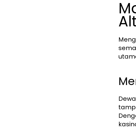
Ma
Al
Meng
semak
utam
Me
Dewal
tampi
Denga
kasin