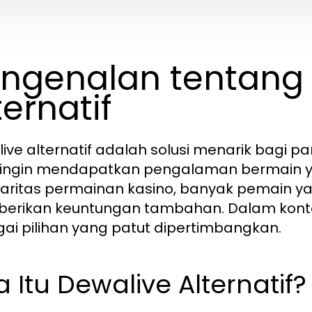
ngenalan tentang
ternatif
ive alternatif adalah solusi menarik bagi p
ingin mendapatkan pengalaman bermain ya
aritas permainan kasino, banyak pemain y
rikan keuntungan tambahan. Dalam kontek
ai pilihan yang patut dipertimbangkan.
 Itu Dewalive Alternatif?