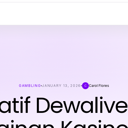
GAMBLING
JANUARY 13, 2026
Carol Flores
C
atif Dewaliv