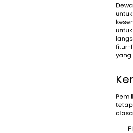
Dewal
untuk
kese
untuk
langs
fitur
yang
Ken
Pemil
tetap
alasa
Fl