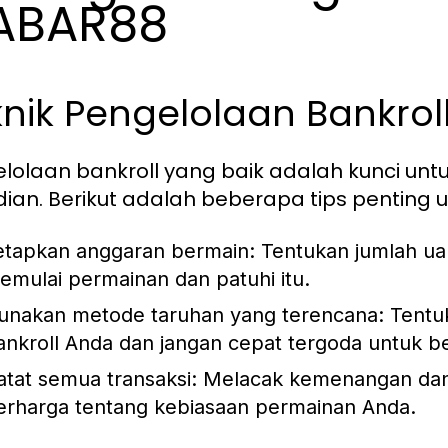
ABAR88
nik Pengelolaan Bankroll
lolaan bankroll yang baik adalah kunci un
dian. Berikut adalah beberapa tips penting 
etapkan anggaran bermain: Tentukan jumlah u
emulai permainan dan patuhi itu.
unakan metode taruhan yang terencana: Tentu
ankroll Anda dan jangan cepat tergoda untuk be
atat semua transaksi: Melacak kemenangan d
erharga tentang kebiasaan permainan Anda.