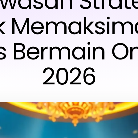
asan Strat
k Memaksim
 Bermain On
2026