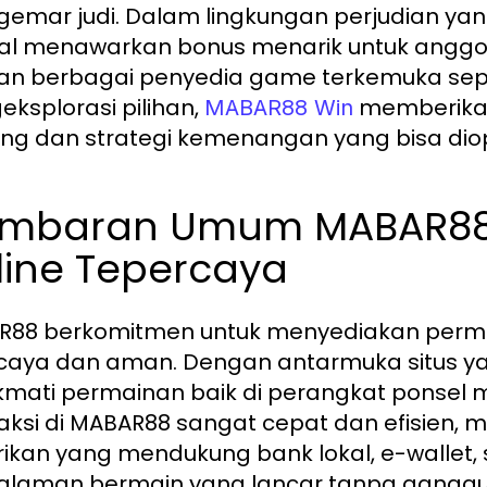
emar judi. Dalam lingkungan perjudian yang
al menawarkan bonus menarik untuk anggot
n berbagai penyedia game terkemuka sepert
ksplorasi pilihan,
memberika
MABAR88 Win
ng dan strategi kemenangan yang bisa dio
mbaran Umum MABAR88 
line Tepercaya
88 berkomitmen untuk menyediakan permai
caya dan aman. Dengan antarmuka situs ya
mati permainan baik di perangkat ponsel ma
aksi di MABAR88 sangat cepat dan efisien
ikan yang mendukung bank lokal, e-wallet, 
alaman bermain yang lancar tanpa gangg