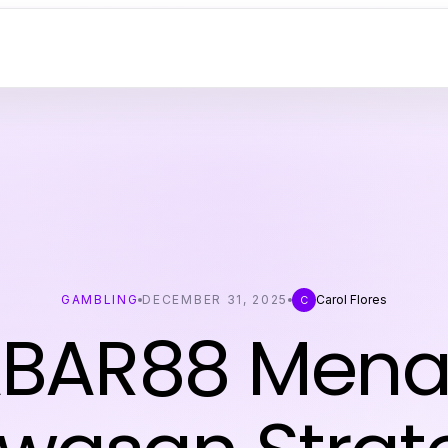
GAMBLING
DECEMBER 31, 2025
Carol Flores
C
BAR88 Mena