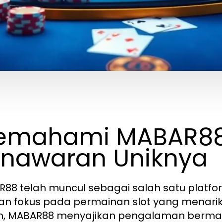
emahami MABAR88
nawaran Uniknya
88 telah muncul sebagai salah satu platfor
n fokus pada permainan slot yang menari
en, MABAR88 menyajikan pengalaman berm