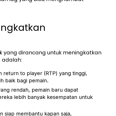
ningkatkan
k yang dirancang untuk meningkatkan
 adalah:
turn to player (RTP) yang tinggi,
h baik bagi pemain.
yang rendah, pemain baru dapat
ereka lebih banyak kesempatan untuk
n siap membantu kapan saja,