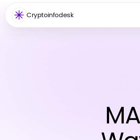
Cryptoinfodesk
MA