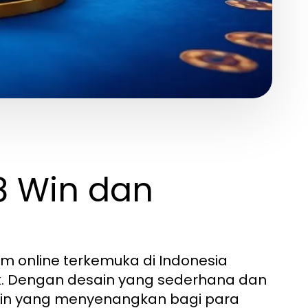
 Win dan
m online terkemuka di Indonesia
k. Dengan desain yang sederhana dan
ain yang menyenangkan bagi para