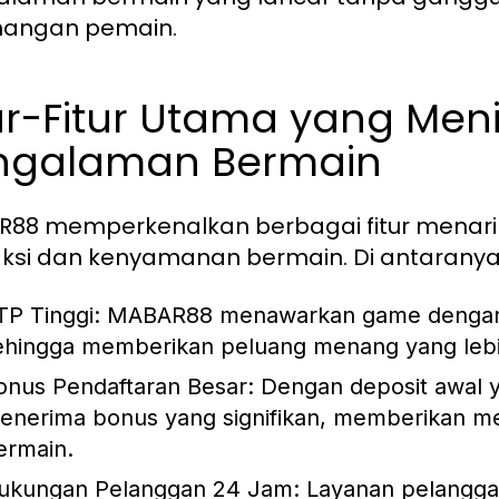
nangan pemain.
tur-Fitur Utama yang Me
ngalaman Bermain
88 memperkenalkan berbagai fitur menari
aksi dan kenyamanan bermain. Di antaranya
TP Tinggi: MABAR88 menawarkan game dengan re
ehingga memberikan peluang menang yang lebi
onus Pendaftaran Besar: Dengan deposit awal 
enerima bonus yang signifikan, memberikan m
ermain.
ukungan Pelanggan 24 Jam: Layanan pelangga