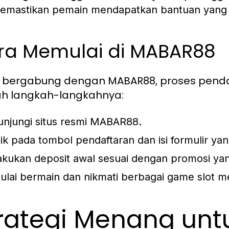
emastikan pemain mendapatkan bantuan yang
ra Memulai di MABAR88
 bergabung dengan MABAR88, proses pendaf
h langkah-langkahnya:
unjungi situs resmi MABAR88.
lik pada tombol pendaftaran dan isi formulir yan
akukan deposit awal sesuai dengan promosi yan
ulai bermain dan nikmati berbagai game slot m
rategi Menang unt