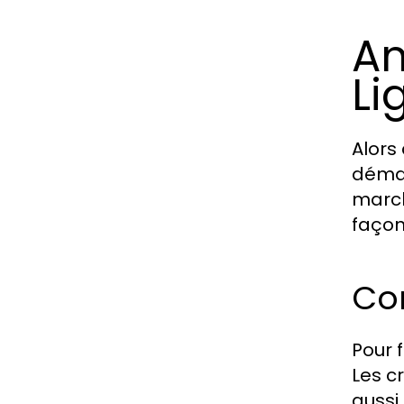
An
Li
Alors
démar
march
façonn
Com
Pour 
Les c
aussi