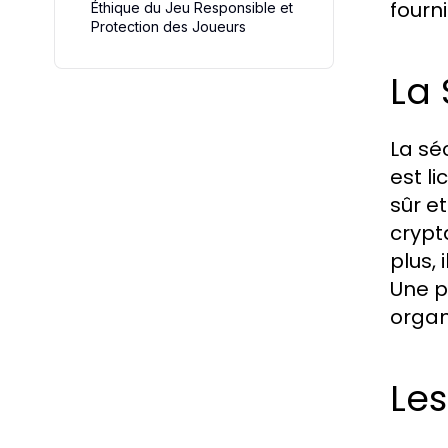
fourn
Éthique du Jeu Responsible et
Protection des Joueurs
La 
La séc
est l
sûr e
crypt
plus, 
Une p
organ
Les