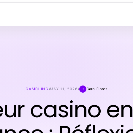
GAMBLING
MAY 11, 2026
Carol Flores
C
eur casino en