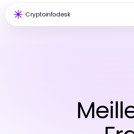
Cryptoinfodesk
Meill