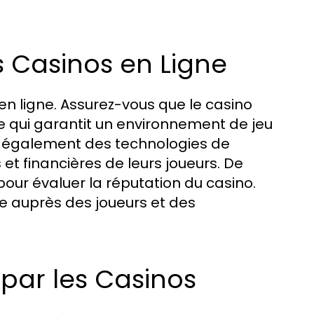
es Casinos en Ligne
r en ligne. Assurez-vous que le casino
ce qui garantit un environnement de jeu
sent également des technologies de
t financières de leurs joueurs. De
rs pour évaluer la réputation du casino.
 auprès des joueurs et des
 par les Casinos