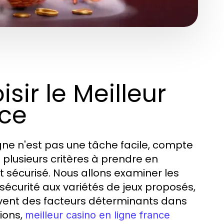
sir le Meilleur
nce
ligne n'est pas une tâche facile, compte
e plusieurs critères à prendre en
et sécurisé. Nous allons examiner les
sécurité aux variétés de jeux proposés,
uvent des facteurs déterminants dans
tions,
meilleur casino en ligne france