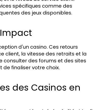
rvices spécifiques comme des
équentes des jeux disponibles.
r Impact
ception d'un casino. Ces retours
client, la vitesse des retraits et la
 consulter des forums et des sites
 de finaliser votre choix.
es des Casinos en