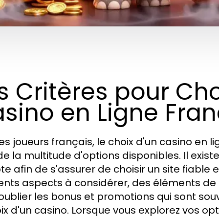
s Critères pour Choi
sino en Ligne Fra
les joueurs français, le choix d'un casino en 
de la multitude d'options disponibles. Il exist
e afin de s'assurer de choisir un site fiable 
rents aspects à considérer, des éléments de 
oublier les bonus et promotions qui sont so
oix d'un casino. Lorsque vous explorez vos op