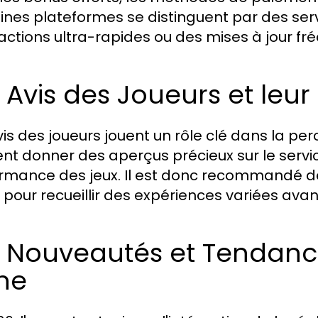
ines plateformes se distinguent par des se
actions ultra-rapides ou des mises à jour fr
 Avis des Joueurs et leu
vis des joueurs jouent un rôle clé dans la per
nt donner des aperçus précieux sur le service 
rmance des jeux. Il est donc recommandé de
 pour recueillir des expériences variées avant
s Nouveautés et Tendanc
ne