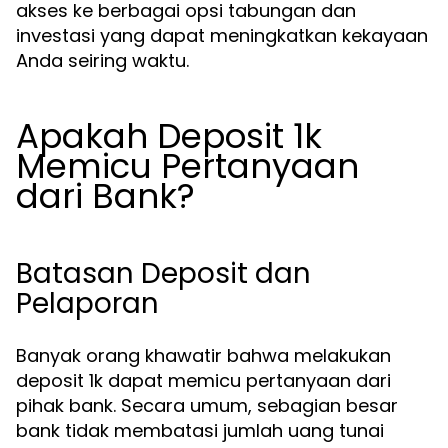
akses ke berbagai opsi tabungan dan
investasi yang dapat meningkatkan kekayaan
Anda seiring waktu.
Apakah Deposit 1k
Memicu Pertanyaan
dari Bank?
Batasan Deposit dan
Pelaporan
Banyak orang khawatir bahwa melakukan
deposit 1k dapat memicu pertanyaan dari
pihak bank. Secara umum, sebagian besar
bank tidak membatasi jumlah uang tunai