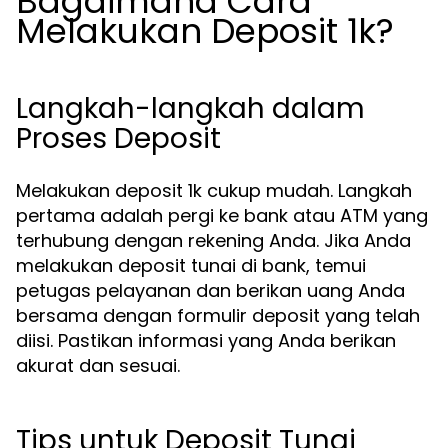
Bagaimana Cara
Melakukan Deposit 1k?
Langkah-langkah dalam
Proses Deposit
Melakukan deposit 1k cukup mudah. Langkah
pertama adalah pergi ke bank atau ATM yang
terhubung dengan rekening Anda. Jika Anda
melakukan deposit tunai di bank, temui
petugas pelayanan dan berikan uang Anda
bersama dengan formulir deposit yang telah
diisi. Pastikan informasi yang Anda berikan
akurat dan sesuai.
Tips untuk Deposit Tunai