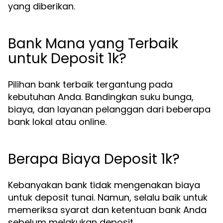
yang diberikan.
Bank Mana yang Terbaik
untuk Deposit 1k?
Pilihan bank terbaik tergantung pada
kebutuhan Anda. Bandingkan suku bunga,
biaya, dan layanan pelanggan dari beberapa
bank lokal atau online.
Berapa Biaya Deposit 1k?
Kebanyakan bank tidak mengenakan biaya
untuk deposit tunai. Namun, selalu baik untuk
memeriksa syarat dan ketentuan bank Anda
sebelum melakukan deposit.