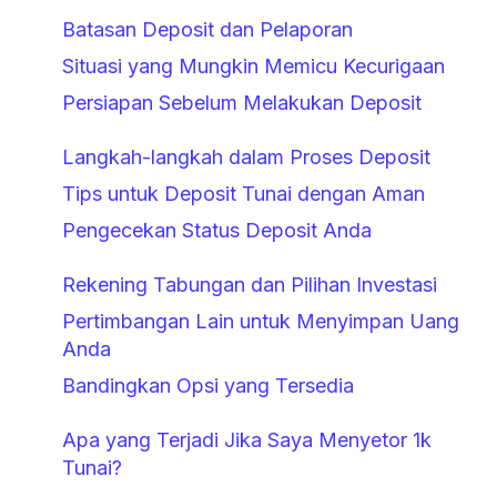
Batasan Deposit dan Pelaporan
Situasi yang Mungkin Memicu Kecurigaan
Persiapan Sebelum Melakukan Deposit
Langkah-langkah dalam Proses Deposit
Tips untuk Deposit Tunai dengan Aman
Pengecekan Status Deposit Anda
Rekening Tabungan dan Pilihan Investasi
Pertimbangan Lain untuk Menyimpan Uang
Anda
Bandingkan Opsi yang Tersedia
Apa yang Terjadi Jika Saya Menyetor 1k
Tunai?