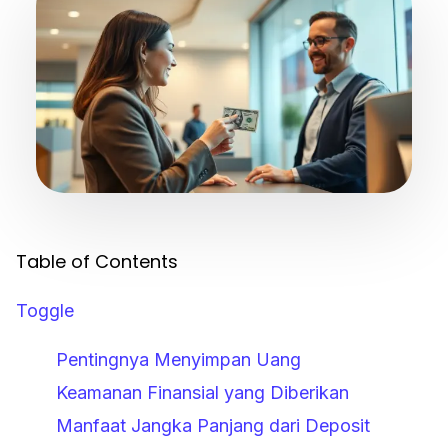
Table of Contents
Toggle
Pentingnya Menyimpan Uang
Keamanan Finansial yang Diberikan
Manfaat Jangka Panjang dari Deposit