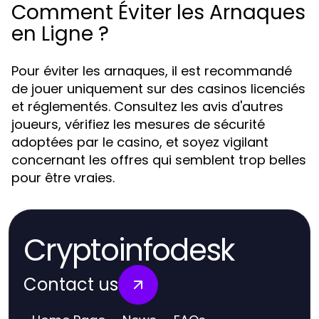
Comment Éviter les Arnaques
en Ligne ?
Pour éviter les arnaques, il est recommandé
de jouer uniquement sur des casinos licenciés
et réglementés. Consultez les avis d'autres
joueurs, vérifiez les mesures de sécurité
adoptées par le casino, et soyez vigilant
concernant les offres qui semblent trop belles
pour être vraies.
Cryptoinfodesk
Contact us