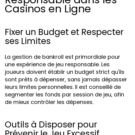
Casinos en Ligne
Fixer un Budget et Respecter
ses Limites
La gestion de bankroll est primordiale pour
une expérience de jeu responsable. Les
joueurs doivent établir un budget strict qu'ils
sont prêts à dépenser, sans jamais dépasser
leurs limites personnelles. Il est conseillé de
segmenter les fonds par session de jeu, afin
de mieux contrôler les dépenses.
Outils à Disposer pour
Prévenir le Jeu Excessif