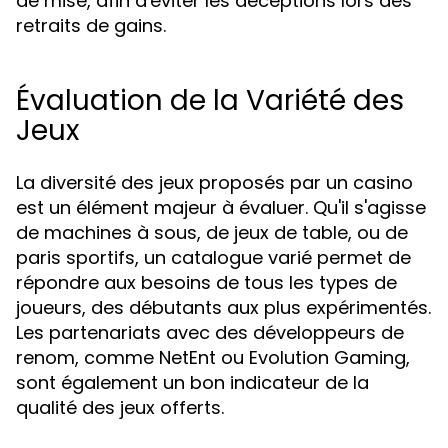
de mise, afin d'éviter les déceptions lors des
retraits de gains.
Évaluation de la Variété des
Jeux
La diversité des jeux proposés par un casino
est un élément majeur à évaluer. Qu'il s'agisse
de machines à sous, de jeux de table, ou de
paris sportifs, un catalogue varié permet de
répondre aux besoins de tous les types de
joueurs, des débutants aux plus expérimentés.
Les partenariats avec des développeurs de
renom, comme NetEnt ou Evolution Gaming,
sont également un bon indicateur de la
qualité des jeux offerts.