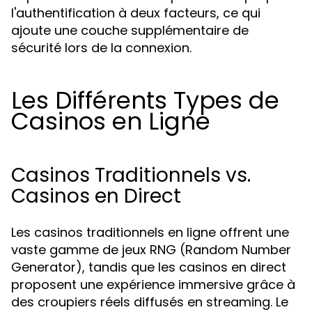
l'authentification à deux facteurs, ce qui
ajoute une couche supplémentaire de
sécurité lors de la connexion.
Les Différents Types de
Casinos en Ligne
Casinos Traditionnels vs.
Casinos en Direct
Les casinos traditionnels en ligne offrent une
vaste gamme de jeux RNG (Random Number
Generator), tandis que les casinos en direct
proposent une expérience immersive grâce à
des croupiers réels diffusés en streaming. Le