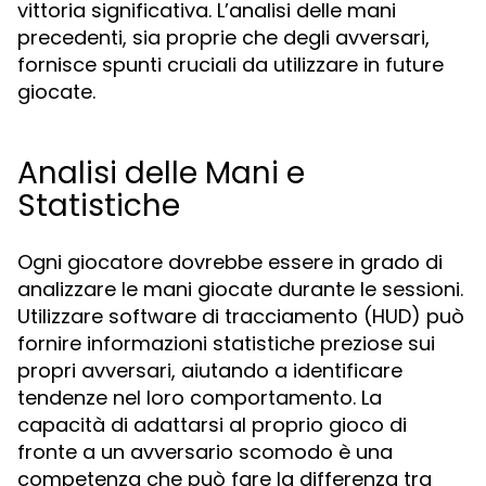
vittoria significativa. L’analisi delle mani
precedenti, sia proprie che degli avversari,
fornisce spunti cruciali da utilizzare in future
giocate.
Analisi delle Mani e
Statistiche
Ogni giocatore dovrebbe essere in grado di
analizzare le mani giocate durante le sessioni.
Utilizzare software di tracciamento (HUD) può
fornire informazioni statistiche preziose sui
propri avversari, aiutando a identificare
tendenze nel loro comportamento. La
capacità di adattarsi al proprio gioco di
fronte a un avversario scomodo è una
competenza che può fare la differenza tra