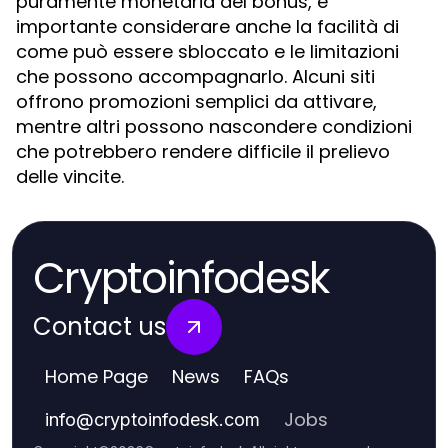
puramente monetaria del bonus, è
importante considerare anche la facilità di
come può essere sbloccato e le limitazioni
che possono accompagnarlo. Alcuni siti
offrono promozioni semplici da attivare,
mentre altri possono nascondere condizioni
che potrebbero rendere difficile il prelievo
delle vincite.
Cryptoinfodesk
Contact us
Home Page
News
FAQs
Jobs
info
@
cryptoinfodesk.com