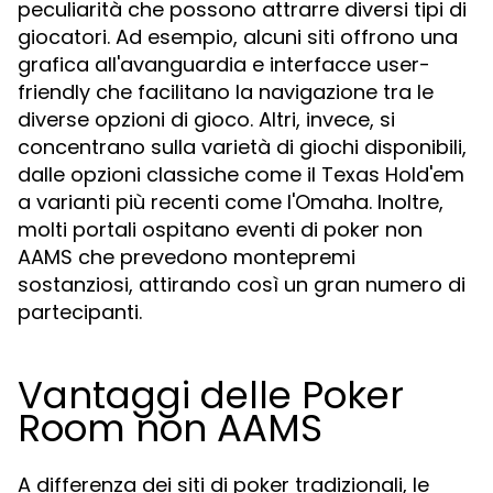
peculiarità che possono attrarre diversi tipi di
giocatori. Ad esempio, alcuni siti offrono una
grafica all'avanguardia e interfacce user-
friendly che facilitano la navigazione tra le
diverse opzioni di gioco. Altri, invece, si
concentrano sulla varietà di giochi disponibili,
dalle opzioni classiche come il Texas Hold'em
a varianti più recenti come l'Omaha. Inoltre,
molti portali ospitano eventi di poker non
AAMS che prevedono montepremi
sostanziosi, attirando così un gran numero di
partecipanti.
Vantaggi delle Poker
Room non AAMS
A differenza dei siti di poker tradizionali, le