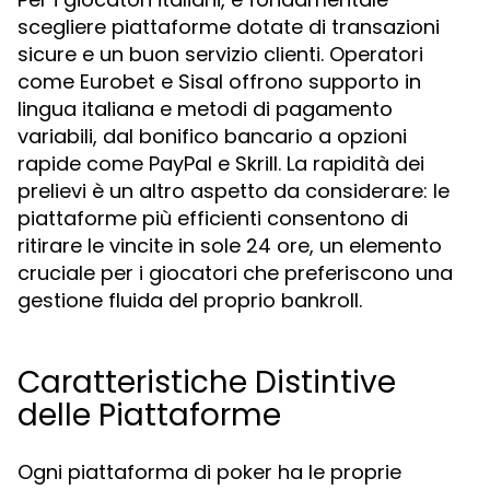
scegliere piattaforme dotate di transazioni
sicure e un buon servizio clienti. Operatori
come Eurobet e Sisal offrono supporto in
lingua italiana e metodi di pagamento
variabili, dal bonifico bancario a opzioni
rapide come PayPal e Skrill. La rapidità dei
prelievi è un altro aspetto da considerare: le
piattaforme più efficienti consentono di
ritirare le vincite in sole 24 ore, un elemento
cruciale per i giocatori che preferiscono una
gestione fluida del proprio bankroll.
Caratteristiche Distintive
delle Piattaforme
Ogni piattaforma di poker ha le proprie