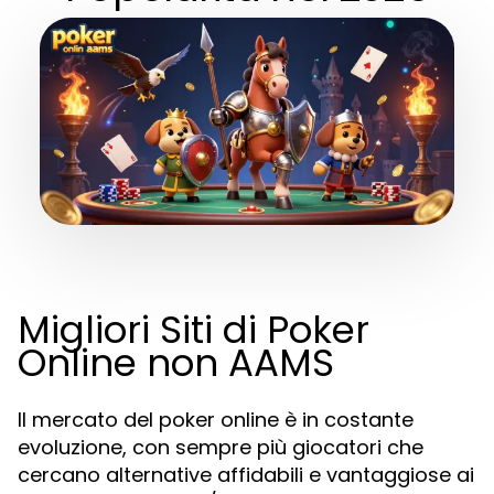
Migliori Siti di Poker
Online non AAMS
Il mercato del poker online è in costante
evoluzione, con sempre più giocatori che
cercano alternative affidabili e vantaggiose ai