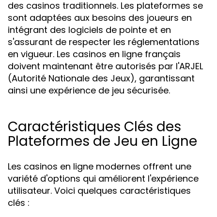
des casinos traditionnels. Les plateformes se
sont adaptées aux besoins des joueurs en
intégrant des logiciels de pointe et en
s'assurant de respecter les réglementations
en vigueur. Les casinos en ligne français
doivent maintenant être autorisés par l'ARJEL
(Autorité Nationale des Jeux), garantissant
ainsi une expérience de jeu sécurisée.
Caractéristiques Clés des
Plateformes de Jeu en Ligne
Les casinos en ligne modernes offrent une
variété d'options qui améliorent l'expérience
utilisateur. Voici quelques caractéristiques
clés :