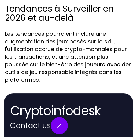
Tendances à Surveiller en
2026 et au-delà
Les tendances pourraient inclure une
augmentation des jeux basés sur la skill,
l'utilisation accrue de crypto-monnaies pour
les transactions, et une attention plus
poussée sur le bien-être des joueurs avec des
outils de jeu responsable intégrés dans les
plateformes.
Cryptoinfodesk
Contact us