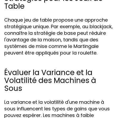
Table
Chaque jeu de table propose une approche
stratégique unique. Par exemple, au blackjack,
connaître la stratégie de base peut réduire
l'avantage de la maison, tandis que des
systèmes de mise comme le Martingale
peuvent être appliqués pour la roulette.
Évaluer la Variance et la
Volatilité des Machines à
Sous
La variance et la volatilité d'une machine à
sous influencent les types de gains que vous
pouvez espérer. Les machines à faible