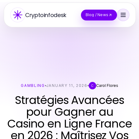
Cryptoinfodesk
Blog / News
GAMBLING
JANUARY 11, 2026
Carol Flores
C
Stratégies Avancées
pour Gagner au
Casino en Ligne France
en 2026 : Maîtrisez Vos