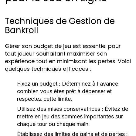
Techniques de Gestion de
Bankroll
Gérer son budget de jeu est essentiel pour
tout joueur souhaitant maximiser son
expérience tout en minimisant les pertes. Voici
quelques techniques efficaces :
Fixez un budget :
Déterminez à l'avance
combien vous êtes prêt à dépenser et
respectez cette limite.
Utilisez des mises conservatrices :
Évitez de
mettre en jeu des sommes importantes sur
chaque tour ou chaque main.
Établissez des limites de gains et de pertes :