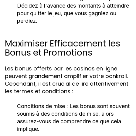
Décidez à l'avance des montants à atteindre
pour quitter le jeu, que vous gagniez ou
perdiez.
Maximiser Efficacement les
Bonus et Promotions
Les bonus offerts par les casinos en ligne
peuvent grandement amplifier votre bankroll.
Cependant, il est crucial de lire attentivement
les termes et conditions :
Conditions de mise :
Les bonus sont souvent
soumis à des conditions de mise, alors
assurez-vous de comprendre ce que cela
implique.