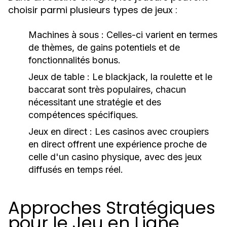
choisir parmi plusieurs types de jeux :
Machines à sous :
Celles-ci varient en termes
de thèmes, de gains potentiels et de
fonctionnalités bonus.
Jeux de table :
Le blackjack, la roulette et le
baccarat sont très populaires, chacun
nécessitant une stratégie et des
compétences spécifiques.
Jeux en direct :
Les casinos avec croupiers
en direct offrent une expérience proche de
celle d'un casino physique, avec des jeux
diffusés en temps réel.
Approches Stratégiques
pour le Jeu en Ligne