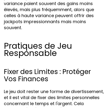
variance paient souvent des gains moins
élevés, mais plus fréquemment, alors que
celles à haute variance peuvent offrir des
jackpots impressionnants mais moins
souvent.
Pratiques de Jeu
Responsable
Fixer des Limites : Protéger
Vos Finances
Le jeu doit rester une forme de divertissement,
et il est vital de fixer des limites personnelles
concernant le temps et l'argent. Cela