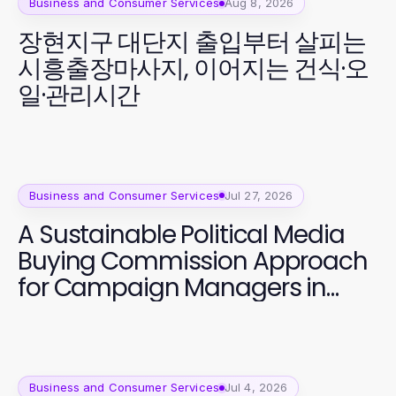
Business and Consumer Services
Aug 8, 2026
장현지구 대단지 출입부터 살피는
시흥출장마사지, 이어지는 건식·오
일·관리시간
Business and Consumer Services
Jul 27, 2026
A Sustainable Political Media
Buying Commission Approach
for Campaign Managers in
2026
Business and Consumer Services
Jul 4, 2026