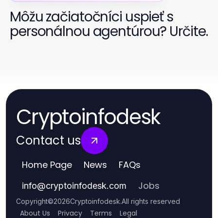
Môžu začiatočníci uspieť s
personálnou agentúrou? Určite.
Cryptoinfodesk
Contact us
Home Page
News
FAQs
Jobs
info
@
cryptoinfodesk.com
Copyright
©
2026
Cryptoinfodesk
.
All rights reserved
About Us
Privacy
Terms
Legal