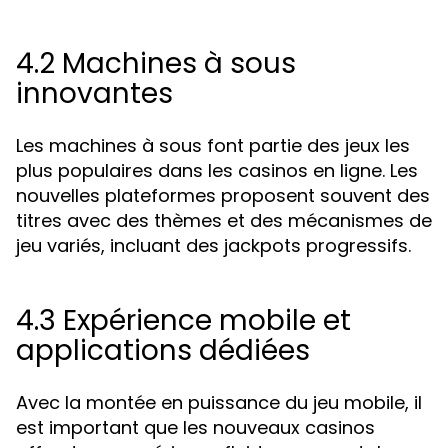
4.2 Machines à sous
innovantes
Les machines à sous font partie des jeux les
plus populaires dans les casinos en ligne. Les
nouvelles plateformes proposent souvent des
titres avec des thèmes et des mécanismes de
jeu variés, incluant des jackpots progressifs.
4.3 Expérience mobile et
applications dédiées
Avec la montée en puissance du jeu mobile, il
est important que les nouveaux casinos