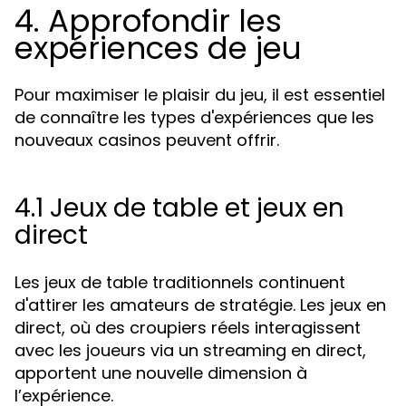
4. Approfondir les
expériences de jeu
Pour maximiser le plaisir du jeu, il est essentiel
de connaître les types d'expériences que les
nouveaux casinos peuvent offrir.
4.1 Jeux de table et jeux en
direct
Les jeux de table traditionnels continuent
d'attirer les amateurs de stratégie. Les jeux en
direct, où des croupiers réels interagissent
avec les joueurs via un streaming en direct,
apportent une nouvelle dimension à
l’expérience.