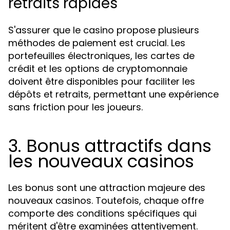
retraits rapides
S'assurer que le casino propose plusieurs
méthodes de paiement est crucial. Les
portefeuilles électroniques, les cartes de
crédit et les options de cryptomonnaie
doivent être disponibles pour faciliter les
dépôts et retraits, permettant une expérience
sans friction pour les joueurs.
3. Bonus attractifs dans
les nouveaux casinos
Les bonus sont une attraction majeure des
nouveaux casinos. Toutefois, chaque offre
comporte des conditions spécifiques qui
méritent d'être examinées attentivement.