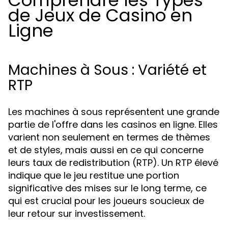
Comprendre les Types
de Jeux de Casino en
Ligne
Machines à Sous : Variété et
RTP
Les machines à sous représentent une grande
partie de l'offre dans les casinos en ligne. Elles
varient non seulement en termes de thèmes
et de styles, mais aussi en ce qui concerne
leurs taux de redistribution (RTP). Un RTP élevé
indique que le jeu restitue une portion
significative des mises sur le long terme, ce
qui est crucial pour les joueurs soucieux de
leur retour sur investissement.