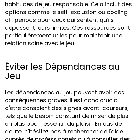
habitudes de jeu responsable. Cela inclut des
options comme le self-exclusion ou cooling-
off periods pour ceux qui sentent qu’ils
dépassent leurs limites. Ces ressources sont
particulièrement utiles pour maintenir une
relation saine avec le jeu.
Éviter les Dépendances au
Jeu
Les dépendances au jeu peuvent avoir des
conséquences graves. Il est donc crucial
d'être conscient des signes avant-coureurs,
tels que le besoin constant de miser de plus
en plus pour ressentir du plaisir. En cas de
doute, n’hésitez pas à rechercher de l'aide
auprès de professionnels ou à consulter des