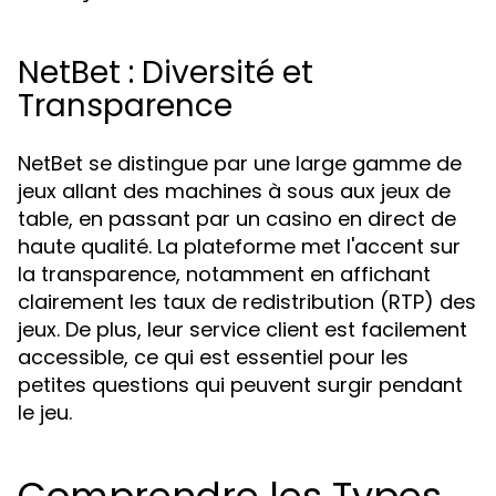
NetBet : Diversité et
Transparence
NetBet se distingue par une large gamme de
jeux allant des machines à sous aux jeux de
table, en passant par un casino en direct de
haute qualité. La plateforme met l'accent sur
la transparence, notamment en affichant
clairement les taux de redistribution (RTP) des
jeux. De plus, leur service client est facilement
accessible, ce qui est essentiel pour les
petites questions qui peuvent surgir pendant
le jeu.