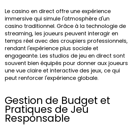
Le casino en direct offre une expérience
immersive qui simule l'atmosphère d'un
casino traditionnel. Grâce à la technologie de
streaming, les joueurs peuvent interagir en
temps réel avec des croupiers professionnels,
rendant l'expérience plus sociale et
engageante. Les studios de jeu en direct sont
souvent bien équipés pour donner aux joueurs
une vue claire et interactive des jeux, ce qui
peut renforcer l'expérience globale.
Gestion de Budget et
Pratiques de Jeu
Responsable