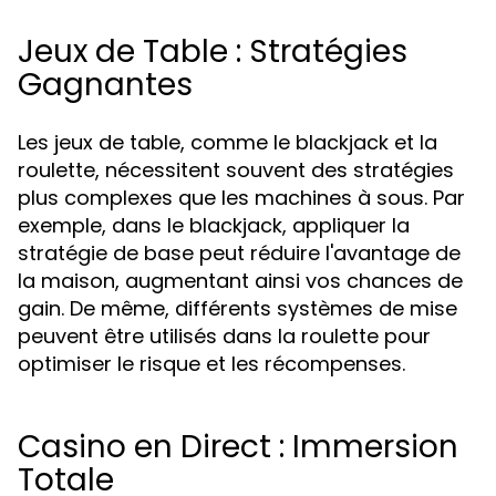
Jeux de Table : Stratégies
Gagnantes
Les jeux de table, comme le blackjack et la
roulette, nécessitent souvent des stratégies
plus complexes que les machines à sous. Par
exemple, dans le blackjack, appliquer la
stratégie de base peut réduire l'avantage de
la maison, augmentant ainsi vos chances de
gain. De même, différents systèmes de mise
peuvent être utilisés dans la roulette pour
optimiser le risque et les récompenses.
Casino en Direct : Immersion
Totale