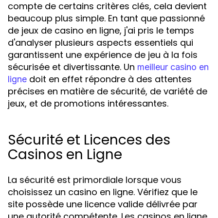
compte de certains critères clés, cela devient
beaucoup plus simple. En tant que passionné
de jeux de casino en ligne, j'ai pris le temps
d'analyser plusieurs aspects essentiels qui
garantissent une expérience de jeu à la fois
sécurisée et divertissante. Un
meilleur casino en
doit en effet répondre à des attentes
ligne
précises en matière de sécurité, de variété de
jeux, et de promotions intéressantes.
Sécurité et Licences des
Casinos en Ligne
La sécurité est primordiale lorsque vous
choisissez un casino en ligne. Vérifiez que le
site possède une licence valide délivrée par
une autorité compétente. Les casinos en ligne