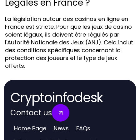
Légales en France ?
La législation autour des casinos en ligne en
France est stricte. Pour que les jeux de casino
soient légaux, ils doivent être régulés par
l'Autorité Nationale des Jeux (ANJ). Cela inclut
des conditions spécifiques concernant la
protection des joueurs et le type de jeux
offerts.
Cryptoinfodesk
Contact us
Home Page
News
FAQs